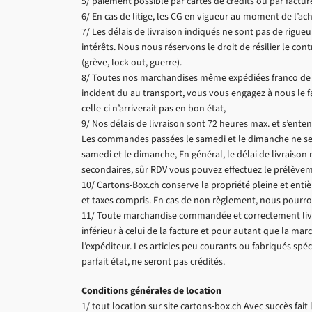
5/ paiement possible par cartes de crédits ou par facture
6/ En cas de litige, les CG en vigueur au moment de l’ac
7/ Les délais de livraison indiqués ne sont pas de rigue
intérêts. Nous nous réservons le droit de résilier le cont
(grève, lock-out, guerre).
8/ Toutes nos marchandises même expédiées franco de po
incident du au transport, vous vous engagez à nous le fa
celle-ci n’arriverait pas en bon état,
9/ Nos délais de livraison sont 72 heures max. et s’e
Les commandes passées le samedi et le dimanche ne seron
samedi et le dimanche, En général, le délai de livraison m
secondaires, sûr RDV vous pouvez effectuez le prélève
10/ Cartons-Box.ch conserve la propriété pleine et entièr
et taxes compris. En cas de non règlement, nous pourr
11/ Toute marchandise commandée et correctement livr
inférieur à celui de la facture et pour autant que la mar
l’expéditeur. Les articles peu courants ou fabriqués sp
parfait état, ne seront pas crédités.
Conditions générales de location
1/ tout location sur site cartons-box.ch Avec succès fai