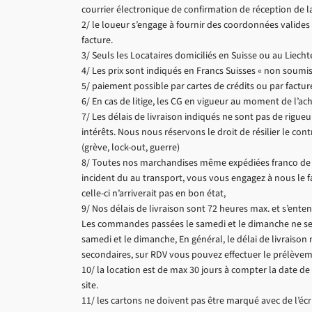
courrier électronique de confirmation de réception de la
2/ le loueur s’engage à fournir des coordonnées valide
facture.
3/ Seuls les Locataires domiciliés en Suisse ou au Liech
4/ Les prix sont indiqués en Francs Suisses « non soumis
5/ paiement possible par cartes de crédits ou par facture
6/ En cas de litige, les CG en vigueur au moment de l’ac
7/ Les délais de livraison indiqués ne sont pas de rigue
intérêts. Nous nous réservons le droit de résilier le cont
(grève, lock-out, guerre)
8/ Toutes nos marchandises même expédiées franco de po
incident du au transport, vous vous engagez à nous le fa
celle-ci n’arriverait pas en bon état,
9/ Nos délais de livraison sont 72 heures max. et s’e
Les commandes passées le samedi et le dimanche ne seron
samedi et le dimanche, En général, le délai de livraison m
secondaires, sur RDV vous pouvez effectuer le prélève
10/ la location est de max 30 jours à compter la date de l
site.
11/ les cartons ne doivent pas être marqué avec de l’écr