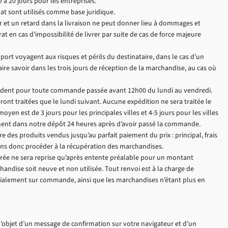
 à 20 jours pour les entreprises.
hat sont utilisés comme base juridique.
ur et un retard dans la livraison ne peut donner lieu à dommages et
rat en cas d’impossibilité de livrer par suite de cas de force majeure
rt voyagent aux risques et périls du destinataire, dans le cas d’un
ire savoir dans les trois jours de réception de la marchandise, au cas où
ntendent pour toute commande passée avant 12h00 du lundi au vendredi.
t traitées que le lundi suivant. Aucune expédition ne sera traitée le
oyen est de 3 jours pour les principales villes et 4-5 jours pour les villes
ment dans notre dépôt 24 heures après d’avoir passé la commande.
e des produits vendus jusqu’au parfait paiement du prix : principal, frais
ons donc procéder à la récupération des marchandises.
ée ne sera reprise qu’après entente préalable pour un montant
chandise soit neuve et non utilisée. Tout renvoi est à la charge de
écialement sur commande, ainsi que les marchandises n’étant plus en
t l’objet d’un message de confirmation sur votre navigateur et d’un