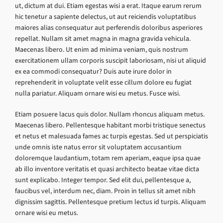
ut, dictum at dui. Etiam egestas wisi a erat. Itaque earum rerum
hic tenetur a sapiente delectus, ut aut reiciendis voluptatibus
maiores alias consequatur aut perferendis doloribus asperiores
repellat. Nullam sit amet magna in magna gravida vehicula.
Maecenas libero. Ut enim ad minima veniam, quis nostrum
exercitationem ullam corporis suscipit laboriosam, nisi ut aliquid
ex ea commodi consequatur? Duis aute irure dolor in
reprehenderit in voluptate velit esse cillum dolore eu fugiat
nulla pariatur. Aliquam ornare wisi eu metus. Fusce wisi.
Etiam posuere lacus quis dolor. Nullam rhoncus aliquam metus.
Maecenas libero. Pellentesque habitant morbi tristique senectus
et netus et malesuada fames ac turpis egestas. Sed ut perspiciatis
unde omnis iste natus error sit voluptatem accusantium
doloremque laudantium, totam rem aperiam, eaque ipsa quae
ab illo inventore veritatis et quasi architecto beatae vitae dicta
sunt explicabo. Integer tempor. Sed elit dui, pellentesque a,
faucibus vel, interdum nec, diam. Proin in tellus sit amet nibh
dignissim sagittis. Pellentesque pretium lectus id turpis. Aliquam
ornare wisi eu metus.