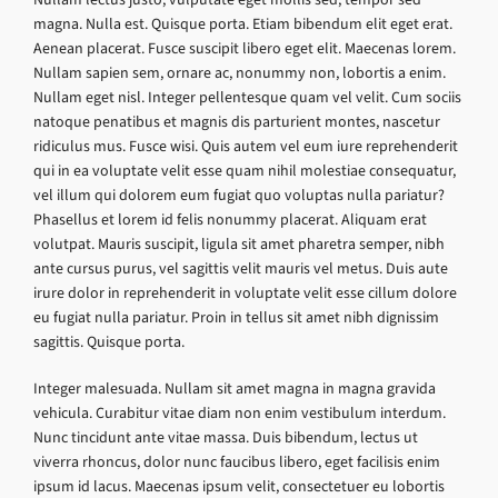
magna. Nulla est. Quisque porta. Etiam bibendum elit eget erat.
Aenean placerat. Fusce suscipit libero eget elit. Maecenas lorem.
Nullam sapien sem, ornare ac, nonummy non, lobortis a enim.
Nullam eget nisl. Integer pellentesque quam vel velit. Cum sociis
natoque penatibus et magnis dis parturient montes, nascetur
ridiculus mus. Fusce wisi. Quis autem vel eum iure reprehenderit
qui in ea voluptate velit esse quam nihil molestiae consequatur,
vel illum qui dolorem eum fugiat quo voluptas nulla pariatur?
Phasellus et lorem id felis nonummy placerat. Aliquam erat
volutpat. Mauris suscipit, ligula sit amet pharetra semper, nibh
ante cursus purus, vel sagittis velit mauris vel metus. Duis aute
irure dolor in reprehenderit in voluptate velit esse cillum dolore
eu fugiat nulla pariatur. Proin in tellus sit amet nibh dignissim
sagittis. Quisque porta.
Integer malesuada. Nullam sit amet magna in magna gravida
vehicula. Curabitur vitae diam non enim vestibulum interdum.
Nunc tincidunt ante vitae massa. Duis bibendum, lectus ut
viverra rhoncus, dolor nunc faucibus libero, eget facilisis enim
ipsum id lacus. Maecenas ipsum velit, consectetuer eu lobortis