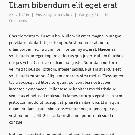
Etiam bibendum elit eget erat
29 avril 2019
Posted by
cartons-box
Category #1
No
Comments
Cras elementum. Fusce nibh. Nullam sit amet magna in magna
gravida vehicula. Integer tempor. Vestibulum erat nulla,
ullamcorper nec, rutrum non, nonummy ac, erat. Maecenas
sollicitudin. Integer imperdiet lectus quis justo. Nullam faucibus
mi quis velit. Duis viverra diam non justo. Nunc dapibus tortor
vel mi dapibus sollicitudin. Integer lacinia. Nullam at arcu a est
sollicitudin euismod. Aliquam ornare wisi eu metus. Class aptent
taciti sociosqu ad litora torquent per conubia nostra, per
inceptos hymenaeos. Pellentesque habitant morbi tristique
senectus et netus et malesuada fames ac turpis egestas. In sem
justo, commodo ut, suscipit at, pharetra vitae, orci. Etiam quis
quam. Nullam justo enim, consectetuer nec, ullamcorper ac,
vestibulum in, elit. Sed ac dolor sit amet purus malesuada
congue.
Nullam lectus justo, vulputate eget mollis sed, tempor sed